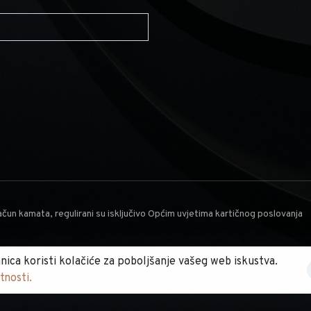
čun kamata, regulirani su isključivo Općim uvjetima kartičnog poslovanja
nica koristi kolačiće za poboljšanje vašeg web iskustva.
a. | Izrada Web stranica
WebProjekt.
tnosti.