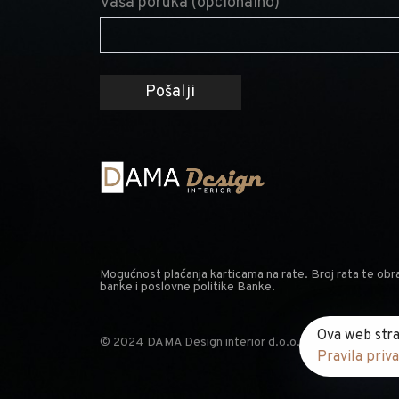
Vaša poruka (opcionalno)
Mogućnost plaćanja karticama na rate. Broj rata te obra
banke i poslovne politike Banke.
Ova web stra
© 2024 DAMA
Design interior d.o.o.
Sva prava pridržan
Pravila priva